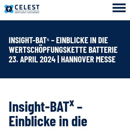
Login Internal Area
About us
INSIGHT-BATˣ – EINBLICKE IN DIE
WERTSCHÖPFUNGSKETTE BATTERIE
EES Academy and Research Training Group
23. APRIL 2024 | HANNOVER MESSE
Research
Cooperation
News & Events
x
Insight-BAT
–
Einblicke in die