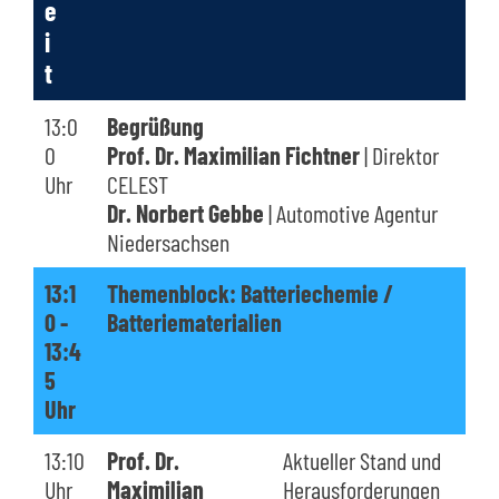
e
i
t
13:0
Begrüßung
0
Prof. Dr. Maximilian Fichtner
| Direktor
Uhr
CELEST
Dr. Norbert Gebbe
| Automotive Agentur
Niedersachsen
13:1
Themenblock: Batteriechemie /
0 -
Batteriematerialien
13:4
5
Uhr
13:10
Prof. Dr.
Aktueller Stand und
Uhr
Maximilian
Herausforderungen