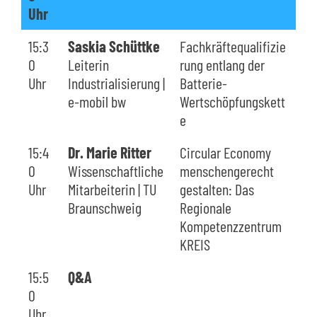
Uhr
15:3
Saskia Schüttke
Fachkräftequalifizie
0
Leiterin
rung entlang der
Uhr
Industrialisierung |
Batterie-
e-mobil bw
Wertschöpfungskett
e
15:4
Dr. Marie Ritter
Circular Economy
0
Wissenschaftliche
menschengerecht
Uhr
Mitarbeiterin | TU
gestalten: Das
Braunschweig
Regionale
Kompetenzzentrum
KREIS
15:5
Q&A
0
Uhr