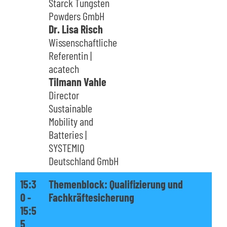
Starck Tungsten
Powders GmbH
Dr. Lisa Risch
Wissenschaftliche
Referentin |
acatech
Tilmann Vahle
Director
Sustainable
Mobility and
Batteries |
SYSTEMIQ
Deutschland GmbH
15:3
Themenblock: Qualifizierung und
0 -
Fachkräftesicherung
15:5
5